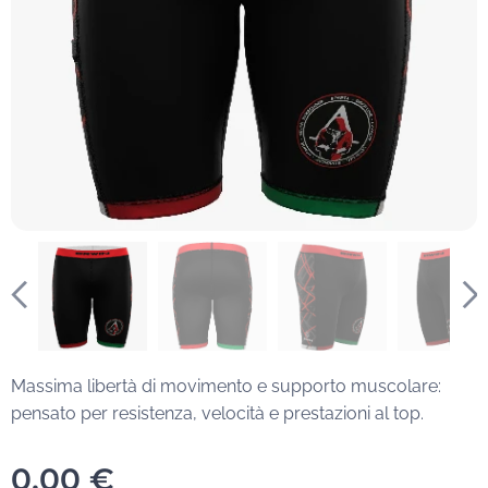
Massima libertà di movimento e supporto muscolare:
pensato per resistenza, velocità e prestazioni al top.
0,00
€